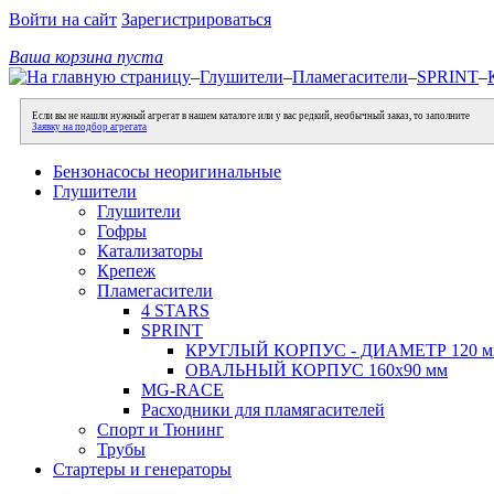
Войти на сайт
Зарегистрироваться
Ваша корзина пуста
–
Глушители
–
Пламегасители
–
SPRINT
–
Если вы не нашли нужный агрегат в нашем каталоге или у вас редкий, необычный заказ, то заполните
Заявку на подбор агрегата
Бензонасосы неоригинальные
Глушители
Глушители
Гофры
Катализаторы
Крепеж
Пламегасители
4 STARS
SPRINT
КРУГЛЫЙ КОРПУС - ДИАМЕТР 120 м
ОВАЛЬНЫЙ КОРПУС 160х90 мм
MG-RACE
Расходники для пламягасителей
Спорт и Тюнинг
Трубы
Стартеры и генераторы