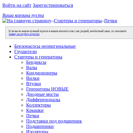
Войти на сайт
Зарегистрироваться
Ваша корзина пуста
–
Стартеры и генераторы
–
Печки
Если вы не нашли нужный агрегат в нашем каталоге или у вас редкий, необычный заказ, то заполните
Заявку на подбор агрегата
Бензонасосы неоригинальные
Глушители
Стартеры и генераторы
Бендиксы
Валы
Кондиционеры
Вилки
Втулки
Генераторы НОВЫЕ
Диодные мосты
Дифференциалы
Коллекторы
Крышки
Печки
Подставки под подшипник
Подшипники
Изоляторы