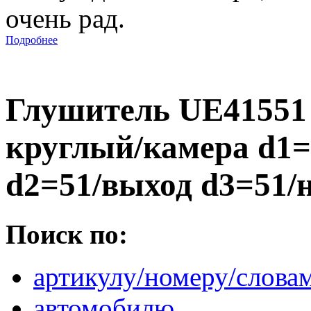
очень рад.
Подробнее
Глушитель UE41551 
круглый/камера d1=
d2=51/выход d3=51/
Поиск по:
артикулу/номеру/слова
автомобилю