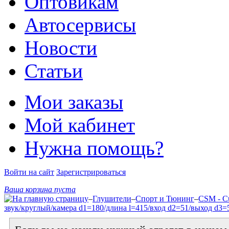
Оптовикам
Автосервисы
Новости
Статьи
Мои заказы
Мой кабинет
Нужна помощь?
Войти на сайт
Зарегистрироваться
Ваша корзина пуста
–
Глушители
–
Спорт и Тюнинг
–
CSM - Cu
звук/круглый/камера d1=180/длина l=415/вход d2=51/выход d3