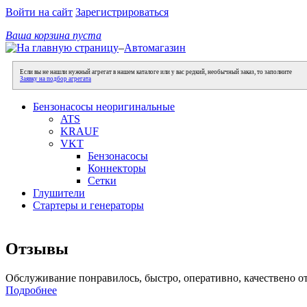
Войти на сайт
Зарегистрироваться
Ваша корзина пуста
–
Автомагазин
Если вы не нашли нужный агрегат в нашем каталоге или у вас редкий, необычный заказ, то заполните
Заявку на подбор агрегата
Бензонасосы неоригинальные
ATS
KRAUF
VKT
Бензонасосы
Коннекторы
Сетки
Глушители
Стартеры и генераторы
Отзывы
Обслуживание понравилось, быстро, оперативно, качествено о
Подробнее