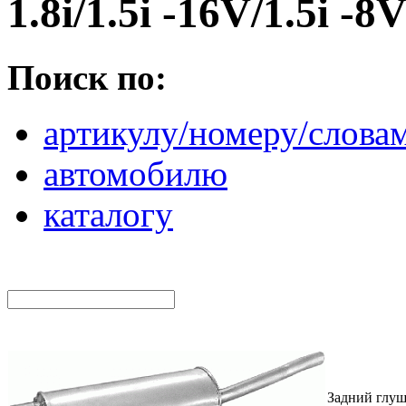
1.8i/1.5i -16V/1.5i -8
Поиск по:
артикулу/номеру/слова
автомобилю
каталогу
Задний глуш