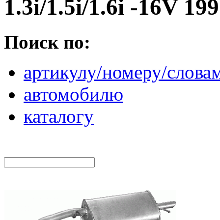
1.3i/1.5i/1.6i -16V 19
Поиск по:
артикулу/номеру/слова
автомобилю
каталогу