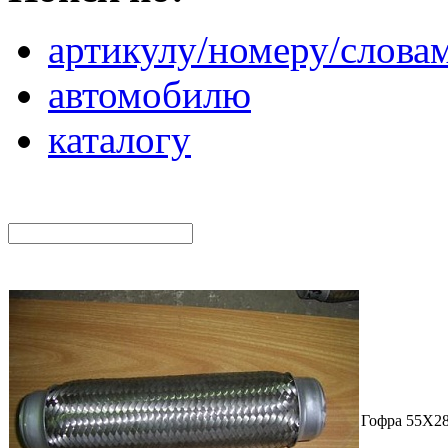
артикулу/номеру/слова
автомобилю
каталогу
Гофра 55X2