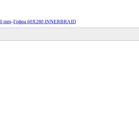
60 mm
–
Гофра 60X280 INNERBRAID