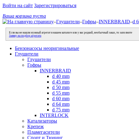
Войти на сайт
Зарегистрироваться
Ваша корзина пуста
–
Глушители
–
Гофры
–
INNERBRAID
–
d 
Если вы не нашли нужный агрегат в нашем каталоге или у вас редкий, необычный заказ, то заполните
Заявку на подбор агрегата
Бензонасосы неоригинальные
Глушители
Глушители
Гофры
INNERBRAID
d 40 mm
d 45 mm
d 50 mm
d 55 mm
d 60 mm
d 64 mm
d 75 mm
INTERLOCK
Катализаторы
Крепеж
Пламегасители
Спорт и Тюнинг