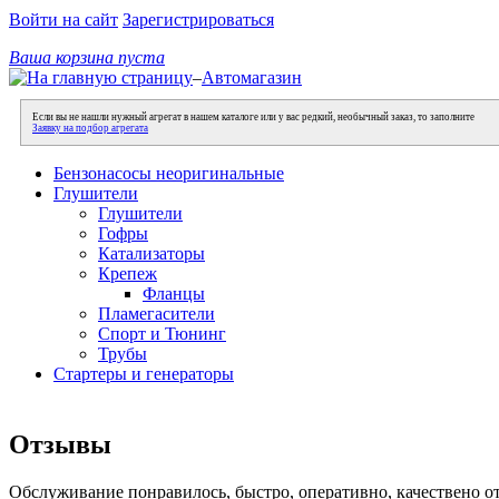
Войти на сайт
Зарегистрироваться
Ваша корзина пуста
–
Автомагазин
Если вы не нашли нужный агрегат в нашем каталоге или у вас редкий, необычный заказ, то заполните
Заявку на подбор агрегата
Бензонасосы неоригинальные
Глушители
Глушители
Гофры
Катализаторы
Крепеж
Фланцы
Пламегасители
Спорт и Тюнинг
Трубы
Стартеры и генераторы
Отзывы
Обслуживание понравилось, быстро, оперативно, качествено о