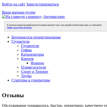
Войти на сайт
Зарегистрироваться
Ваша корзина пуста
–
Автомагазин
Если вы не нашли нужный агрегат в нашем каталоге или у вас редкий, необычный заказ, то заполните
Заявку на подбор агрегата
Бензонасосы неоригинальные
Глушители
Глушители
Гофры
Катализаторы
Крепеж
Фланцы
Пламегасители
Спорт и Тюнинг
Трубы
Стартеры и генераторы
Отзывы
Обслуживание понравилось, быстро, оперативно, качествено о