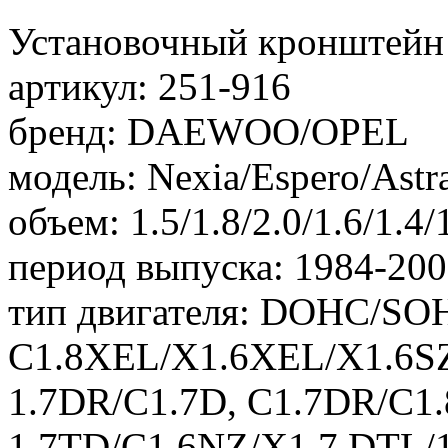
Установочный кронштей
артикул: 251-916
бренд: DAEWOO/OPEL
модель: Nexia/Espero/Astra
объем: 1.5/1.8/2.0/1.6/1.4/
период выпуска: 1984-20
тип двигателя: DOHC/SO
C1.8XEL/X1.6XEL/X1.6SZ
1.7DR/C1.7D, C1.7DR/C1
1.7TD/C1.6NZ/X1.7 DTL/1