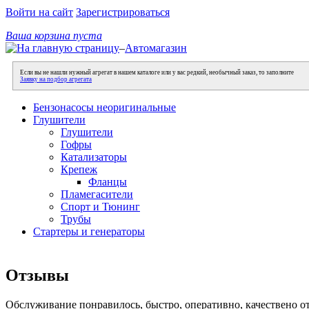
Войти на сайт
Зарегистрироваться
Ваша корзина пуста
–
Автомагазин
Если вы не нашли нужный агрегат в нашем каталоге или у вас редкий, необычный заказ, то заполните
Заявку на подбор агрегата
Бензонасосы неоригинальные
Глушители
Глушители
Гофры
Катализаторы
Крепеж
Фланцы
Пламегасители
Спорт и Тюнинг
Трубы
Стартеры и генераторы
Отзывы
Обслуживание понравилось, быстро, оперативно, качествено о