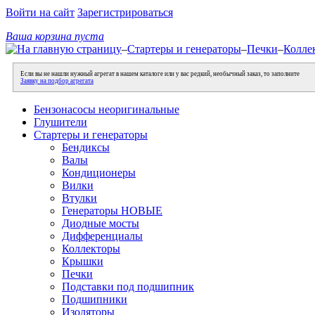
Войти на сайт
Зарегистрироваться
Ваша корзина пуста
–
Стартеры и генераторы
–
Печки
–
Коллек
Если вы не нашли нужный агрегат в нашем каталоге или у вас редкий, необычный заказ, то заполните
Заявку на подбор агрегата
Бензонасосы неоригинальные
Глушители
Стартеры и генераторы
Бендиксы
Валы
Кондиционеры
Вилки
Втулки
Генераторы НОВЫЕ
Диодные мосты
Дифференциалы
Коллекторы
Крышки
Печки
Подставки под подшипник
Подшипники
Изоляторы