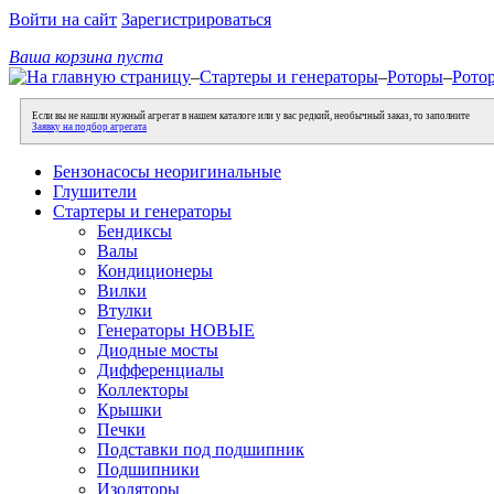
Войти на сайт
Зарегистрироваться
Ваша корзина пуста
–
Стартеры и генераторы
–
Роторы
–
Ротор
Если вы не нашли нужный агрегат в нашем каталоге или у вас редкий, необычный заказ, то заполните
Заявку на подбор агрегата
Бензонасосы неоригинальные
Глушители
Стартеры и генераторы
Бендиксы
Валы
Кондиционеры
Вилки
Втулки
Генераторы НОВЫЕ
Диодные мосты
Дифференциалы
Коллекторы
Крышки
Печки
Подставки под подшипник
Подшипники
Изоляторы