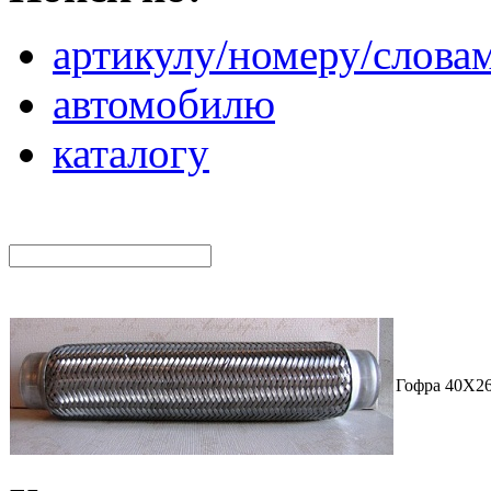
артикулу/номеру/слова
автомобилю
каталогу
Гофра 40X