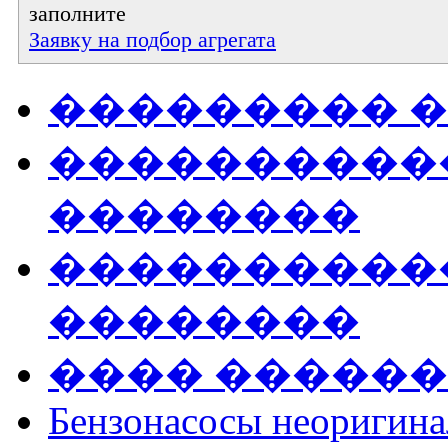
заполните
Заявку на подбор агрегата
��������� 
����������
��������
�����������
��������
���� �����
Бензонасосы неоригин