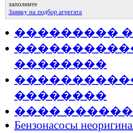
заполните
Заявку на подбор агрегата
��������� 
����������
��������
�����������
��������
���� �����
Бензонасосы неоригин